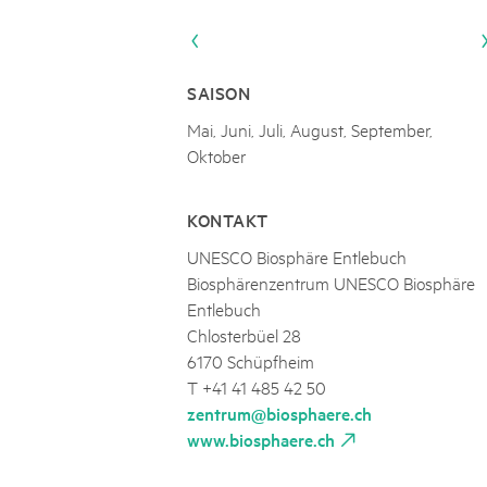
Naturpar
Regionaler Naturpark Schaffhausen
UNESCO BIOSPHÄRE ENTLEBUCH
07
AUGUST
Parc Ela
Parc naturel régional Gruyère Pays-
Exkursion Karst & Höhlen | 07.08.2
d'Enhaut
Biosfera
Karst- und Höhlenwanderung an der Schratten
SAISON
Mai, Juni, Juli, August, September,
Oktober
KONTAKT
UNESCO Biosphäre Entlebuch
Biosphärenzentrum UNESCO Biosphäre
Entlebuch
Chlosterbüel 28
6170 Schüpfheim
T +41 41 485 42 50
zentrum@biosphaere.ch
www.biosphaere.ch