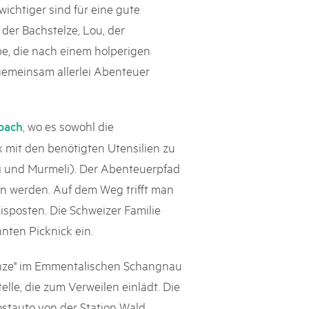
ichtiger sind für eine gute
 der Bachstelze, Lou, der
, die nach einem holperigen
emeinsam allerlei Abenteuer
, wo es sowohl die
bach
 mit den benötigten Utensilien zu
li und Murmeli). Der Abenteuerpfad
 werden. Auf dem Weg trifft man
isposten. Die Schweizer Familie
nten Picknick ein.
renze" im Emmentalischen Schangnau
telle, die zum Verweilen einlädt. Die
stauto von der Station Wald,