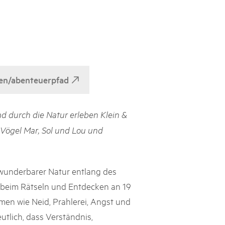
h Schweizer Pärke»
atur und Landschaft schützen, den ländlichen Raum beleben und
ern: Diesen Auftrag setzen sie seit knapp 20 Jahren mit grossem
olgreich um. Sie stossen aber auch an Grenzen und werden von
ht immer verstanden. Im kürzlich publizierten «Weissbuch
ben/abenteuerpfad
Expertinnen und Experten von aussen auf die Pärke und
ingungen.
 durch die Natur erleben Klein &
 Vögel Mar, Sol und Lou und
wunderbarer Natur entlang des
e beim Rätseln und Entdecken an 19
men wie Neid, Prahlerei, Angst und
tlich, dass Verständnis,