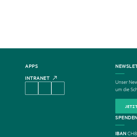
KONTAKT
APPS
NEWSLE
INTRANET
Unser News
um die Sc
JETZ
SPENDE
IBAN
CH8