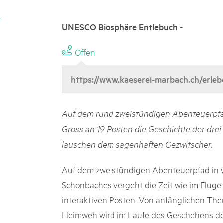
k Beverin
02. DEZ. 2025
026
Publikation «Weissbuc
-
UNESCO Biosphäre Entlebuch
 Val Müstair
fluh.
Die Schweizer Pärke sollen N
die regionale Wirtschaft förd
Offen
Engagement und durchaus erf
Politik und Öffentlichkeit nic
https://www.kaeserei-marbach.ch/erle
Schweizer Pärke» blicken 11 
beleuchten deren Rahmenbed
Auf dem rund zweistündigen Abenteuerpfad
Gross an 19 Posten die Geschichte der drei
lauschen dem sagenhaften Gezwitscher.
Auf dem zweistündigen Abenteuerpfad in 
Schonbaches vergeht die Zeit wie im Flug
interaktiven Posten. Von anfänglichen The
Heimweh wird im Laufe des Geschehens deu