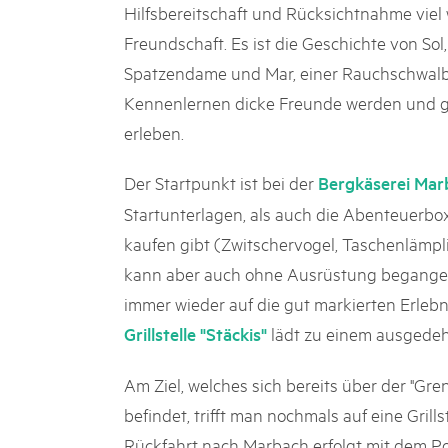
Hilfsbereitschaft und Rücksichtnahme viel w
Freundschaft. Es ist die Geschichte von Sol,
Spatzendame und Mar, einer Rauchschwalbe
Kennenlernen dicke Freunde werden und g
erleben.
Der Startpunkt ist bei der
Bergkäserei Mar
Startunterlagen, als auch die Abenteuerbox
kaufen gibt (Zwitschervogel, Taschenlämp
kann aber auch ohne Ausrüstung begangen
immer wieder auf die gut markierten Erlebn
lädt zu einem ausgedeh
Grillstelle "Stäckis"
Am Ziel, welches sich bereits über der "G
befindet, trifft man nochmals auf eine Grills
Rückfahrt nach Marbach erfolgt mit dem Po