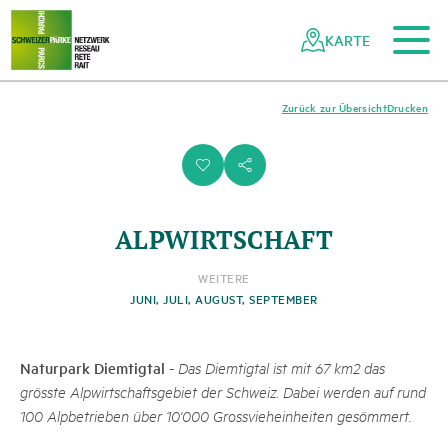
Zum Hauptinhalt
Zur mobilen Navigation
Zur Suche
Zum Fussbereich
Zur Sitemap
Navigieren
Schnellnavigation
in
KARTE
Netzwerk
Schweizer
Pärke
Zurück zur Übersicht
Drucken
i
s
ALPWIRTSCHAFT
WEITERE
JUNI, JULI, AUGUST, SEPTEMBER
Naturpark Diemtigtal
-
Das Diemtigtal ist mit 67 km2 das
grösste Alpwirtschaftsgebiet der Schweiz. Dabei werden auf rund
100 Alpbetrieben über 10'000 Grossvieheinheiten gesömmert.