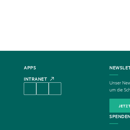
KONTAKT
APPS
NEWSLE
INTRANET
Unser News
um die Sc
JETZ
SPENDE