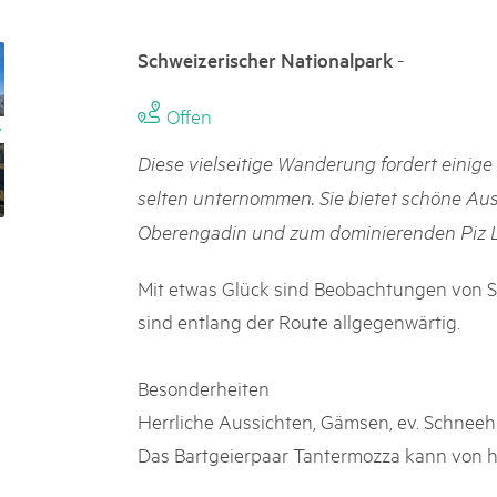
k Beverin
02. DEZ. 2025
DU TRIENT
Publikation «Weissbuc
-
Schweizerischer Nationalpark
 Val Müstair
Die Schweizer Pärke sollen N
ure locale !
die regionale Wirtschaft förd
Offen
Engagement und durchaus erf
Politik und Öffentlichkeit nic
Diese vielseitige Wanderung fordert einige
Schweizer Pärke» blicken 11 
selten unternommen. Sie bietet schöne Ausb
beleuchten deren Rahmenbed
Oberengadin und zum dominierenden Piz L
Mit etwas Glück sind Beobachtungen von
sind entlang der Route allgegenwärtig.
Besonderheiten
Herrliche Aussichten, Gämsen, ev. Schneehü
Das Bartgeierpaar Tantermozza kann von h