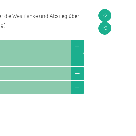
er die Westflanke und Abstieg über
i
g).
s