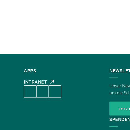
KONTAKT
APPS
NEWSLE
INTRANET
Unser News
um die Sc
JETZ
SPENDE