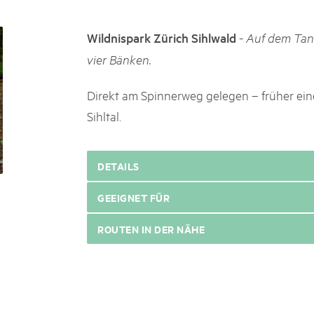
k Beverin
02. DEZ. 2025
026
Publikation «Weissbuc
-
Wildnispark Zürich Sihlwald
Auf dem Tann
 Val Müstair
fluh.
Die Schweizer Pärke sollen N
vier Bänken.
die regionale Wirtschaft förd
Engagement und durchaus erf
Direkt am Spinnerweg gelegen – früher ein
Politik und Öffentlichkeit nic
Sihltal.
Schweizer Pärke» blicken 11 
beleuchten deren Rahmenbed
DETAILS
GEEIGNET FÜR
ROUTEN IN DER NÄHE