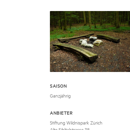
Naturpar
Regionaler Naturpark Schaffhausen
UNESCO BIOSPHÄRE ENTLEBUCH
07
AUGUST
Parc Ela
Parc naturel régional Gruyère Pays-
Exkursion Karst & Höhlen | 07.08.2
d'Enhaut
Biosfera
Karst- und Höhlenwanderung an der Schratten
SAISON
Ganzjährig
ANBIETER
Stiftung Wildnispark Zürich
Alte Sihltalstrasse 38