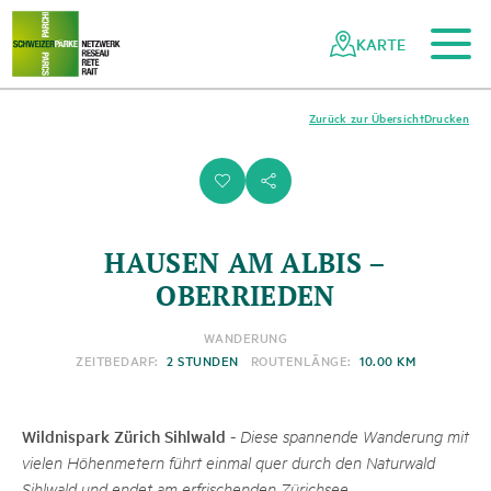
Zum Hauptinhalt
Zur mobilen Navigation
Zur Suche
Zum Fussbereich
Zur Sitemap
Navigieren
Schnellnavigation
in
KARTE
Netzwerk
Schweizer
Pärke
Zurück zur Übersicht
Drucken
i
s
HAUSEN AM ALBIS –
OBERRIEDEN
WANDERUNG
ZEITBEDARF:
2 STUNDEN
ROUTENLÄNGE:
10.00 KM
Wildnispark Zürich Sihlwald
-
Diese spannende Wanderung mit
vielen Höhenmetern führt einmal quer durch den Naturwald
Sihlwald und endet am erfrischenden Zürichsee.