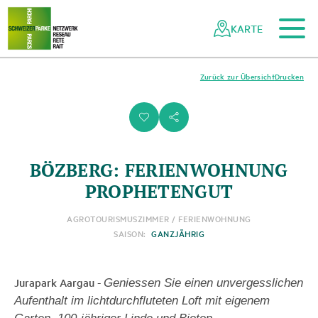
Zum Hauptinhalt
Zur mobilen Navigation
Zur Suche
Zum Fussbereich
Zur Sitemap
Navigieren
Schnellnavigation
in
KARTE
Netzwerk
Schweizer
Pärke
Zurück zur Übersicht
Drucken
i
s
BÖZBERG: FERIENWOHNUNG
PROPHETENGUT
AGROTOURISMUS
ZIMMER / FERIENWOHNUNG
SAISON:
GANZJÄHRIG
Jurapark Aargau
-
Geniessen Sie einen unvergesslichen
Aufenthalt im lichtdurchfluteten Loft mit eigenem