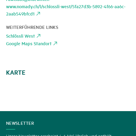
www.nomady.ch/l/schlossli-west/5fa27d3b-5892-4f66-aa6c-
2aab549bfcd1
WEITERFÜHRENDE LINKS
Schlössli West
Google Maps Standort
KARTE
KONTAKT
NEWSLETTER
Unser Newsletter erscheint 4-6 Mal jährlich und enthält