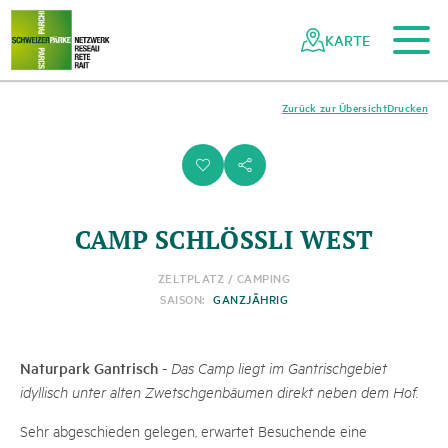
Zum Hauptinhalt
Zur mobilen Navigation
Zur Suche
Zum Fussbereich
Zur Sitemap
Navigieren
Schnellnavigation
in
KARTE
Netzwerk
Schweizer
Pärke
Zurück zur Übersicht
Drucken
i
s
CAMP SCHLÖSSLI WEST
ZELTPLATZ / CAMPING
SAISON:
GANZJÄHRIG
Naturpark Gantrisch
-
Das Camp liegt im Gantrischgebiet
idyllisch unter alten Zwetschgenbäumen direkt neben dem Hof.
Sehr abgeschieden gelegen​,​ erwartet Besuchende eine