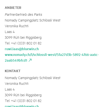
ANBIETER
Partnerbetrieb des Parks
Nomady Campingplatz Schlössli West
Veronika Ruchti
Laas 4
3099 Rüti bei Riggisberg
Tel. +41 (0)31 802 01 82
ruwi.laas@bluewin.ch
www.nomady.ch/l/schlossli-west/5fa27d3b-5892-4f66-aa6c-
2aab549bfcd1
KONTAKT
Nomady Campingplatz Schlössli West
Veronika Ruchti
Laas 4
3099 Rüti bei Riggisberg
Tel. +41 (0)31 802 01 82
ruwi.laas@bluewin.ch