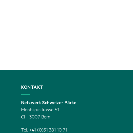
KONTAKT
Netzwerk Schweizer Pärke
Monbijoustrasse 61
CH-3007 Bern
Tel. +41 (0)31 381 10 71