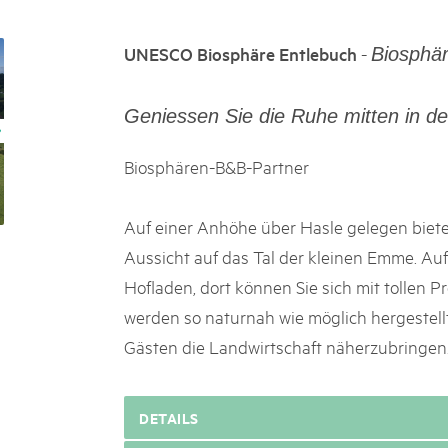
k Beverin
02. DEZ. 2025
026
Publikation «Weissbuc
-
UNESCO Biosphäre Entlebuch
Biosphä
 Val Müstair
fluh.
Die Schweizer Pärke sollen N
die regionale Wirtschaft förd
Geniessen Sie die Ruhe mitten in de
Engagement und durchaus erf
Politik und Öffentlichkeit nic
Schweizer Pärke» blicken 11 
Biosphären-B&B-Partner
beleuchten deren Rahmenbed
Auf einer Anhöhe über Hasle gelegen bietet
Aussicht auf das Tal der kleinen Emme. Auf
Hofladen, dort können Sie sich mit tollen 
werden so naturnah wie möglich hergestellt
Gästen die Landwirtschaft näherzubringen
DETAILS