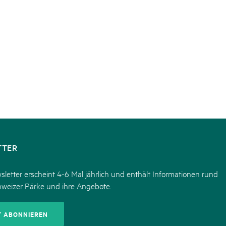
TTER
letter erscheint 4-6 Mal jährlich und enthält Informationen rund
hweizer Pärke und ihre Angebote.
T ABONNIEREN