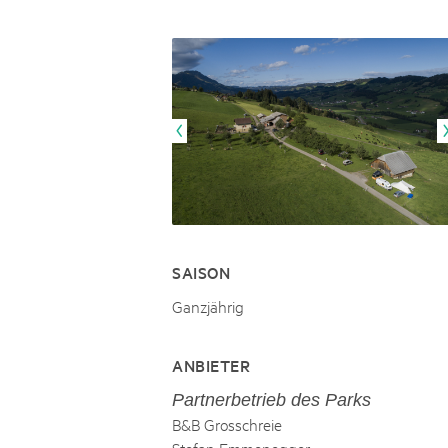
Naturpar
Regionaler Naturpark Schaffhausen
UNESCO BIOSPHÄRE ENTLEBUCH
07
AUGUST
Parc Ela
Parc naturel régional Gruyère Pays-
Exkursion Karst & Höhlen | 07.08.2
d'Enhaut
Biosfera
Karst- und Höhlenwanderung an der Schratten
SAISON
Ganzjährig
ANBIETER
Partnerbetrieb des Parks
B&B Grosschreie
Stefan Emmenegger