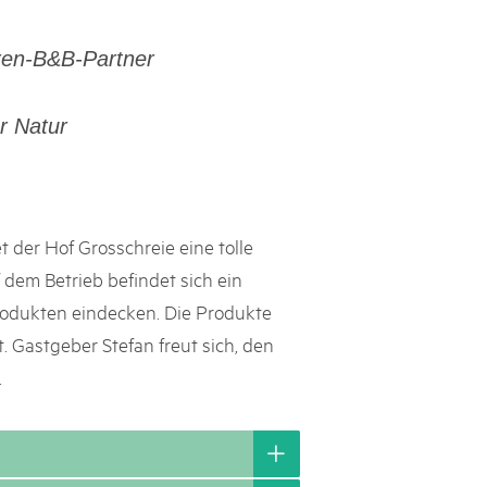
h Schweizer Pärke»
ren-B&B-Partner
atur und Landschaft schützen, den ländlichen Raum beleben und
ern: Diesen Auftrag setzen sie seit knapp 20 Jahren mit grossem
r Natur
olgreich um. Sie stossen aber auch an Grenzen und werden von
ht immer verstanden. Im kürzlich publizierten «Weissbuch
Expertinnen und Experten von aussen auf die Pärke und
ingungen.
 der Hof Grosschreie eine tolle
 dem Betrieb befindet sich ein
Produkten eindecken. Die Produkte
. Gastgeber Stefan freut sich, den
.