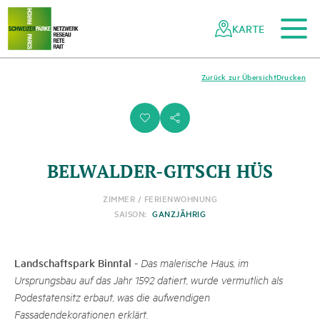
Zum Hauptinhalt
Zur mobilen Navigation
Zur Suche
Zum Fussbereich
Zur Sitemap
Navigieren
Schnellnavigation
in
KARTE
Netzwerk
Schweizer
Pärke
Zurück zur Übersicht
Drucken
i
s
BELWALDER-GITSCH HÜS
ZIMMER / FERIENWOHNUNG
SAISON:
GANZJÄHRIG
Landschaftspark Binntal
-
Das malerische Haus, im
Ursprungsbau auf das Jahr 1592 datiert, wurde vermutlich als
Podestatensitz erbaut, was die aufwendigen
Fassadendekorationen erklärt.