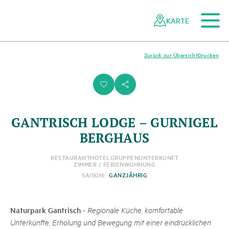
Zum Hauptinhalt
Zur mobilen Navigation
Zur Suche
Zum Fussbereich
Zur Sitemap
Navigieren
Schnellnavigation
in
KARTE
Netzwerk
Schweizer
Pärke
Zurück zur Übersicht
Drucken
i
s
GANTRISCH LODGE – GURNIGEL
BERGHAUS
RESTAURANT
HOTEL
GRUPPENUNTERKUNFT
ZIMMER / FERIENWOHNUNG
SAISON:
GANZJÄHRIG
Naturpark Gantrisch
-
Regionale Küche, komfortable
Unterkünfte, Erholung und Bewegung mit einer eindrücklichen