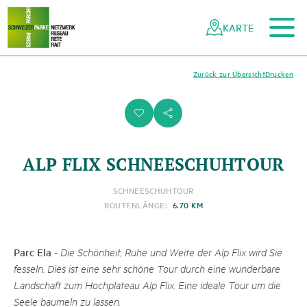
Zum Hauptinhalt
Zur mobilen Navigation
Zur Suche
Zum Fussbereich
Zur Sitemap
Navigieren
Schnellnavigation
in
KARTE
Netzwerk
Schweizer
Pärke
Zurück zur Übersicht
Drucken
i
s
ALP FLIX SCHNEESCHUHTOUR
SCHNEESCHUHTOUR
ROUTENLÄNGE:
6.70 KM
Parc Ela
-
Die Schönheit, Ruhe und Weite der Alp Flix wird Sie
fesseln. Dies ist eine sehr schöne Tour durch eine wunderbare
Landschaft zum Hochplateau Alp Flix. Eine ideale Tour um die
Seele baumeln zu lassen.