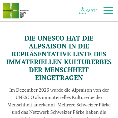
Zum Hauptinhalt
Zur mobilen Navigation
Zur Suche
Zum Fussbereich
Zur Sitemap
Navigieren
Schnellnavigation
in
KARTE
Netzwerk
Schweizer
Pärke
DIE UNESCO HAT DIE
ALPSAISON IN DIE
REPRÄSENTATIVE LISTE DES
IMMATERIELLEN KULTURERBES
DER MENSCHHEIT
EINGETRAGEN
Im Dezember 2023 wurde die Alpsaison von der
UNESCO als immaterielles Kulturerbe der
Menschheit anerkannt. Mehrere Schweizer Pärke
und das Netzwerk Schweizer Pärke haben die