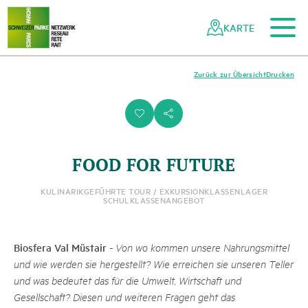
Zum Hauptinhalt
Zur mobilen Navigation
Zur Suche
Zum Fussbereich
Zur Sitemap
Navigieren
Schnellnavigation
in
KARTE
Netzwerk
Schweizer
Pärke
Zurück zur Übersicht
Drucken
i
s
FOOD FOR FUTURE
KULINARIK
GEFÜHRTE TOUR / EXKURSION
KLASSENLAGER
SCHULKLASSENANGEBOT
Biosfera Val Müstair
-
Von wo kommen unsere Nahrungsmittel
und wie werden sie hergestellt? Wie erreichen sie unseren Teller
und was bedeutet das für die Umwelt, Wirtschaft und
Gesellschaft? Diesen und weiteren Fragen geht das