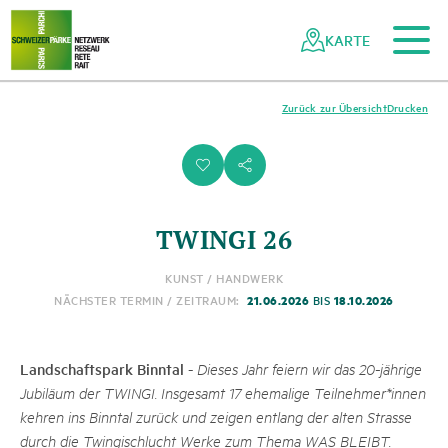
Zum Hauptinhalt
Zur mobilen Navigation
Zur Suche
Zum Fussbereich
Zur Sitemap
Navigieren
Schnellnavigation
in
KARTE
Netzwerk
Schweizer
Pärke
Zurück zur Übersicht
Drucken
i
s
TWINGI 26
KUNST / HANDWERK
21.06.2026
18.10.2026
NÄCHSTER TERMIN / ZEITRAUM:
BIS
Landschaftspark Binntal
-
Dieses Jahr feiern wir das 20-jährige
Jubiläum der TWINGI. Insgesamt 17 ehemalige Teilnehmer*innen
kehren ins Binntal zurück und zeigen entlang der alten Strasse
durch die Twingischlucht Werke zum Thema WAS BLEIBT.