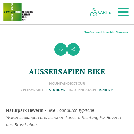
Zum Hauptinhalt
Zur mobilen Navigation
Zur Suche
Zum Fussbereich
Zur Sitemap
Navigieren
Schnellnavigation
in
KARTE
Netzwerk
Schweizer
Pärke
Zurück zur Übersicht
Drucken
i
s
AUSSERSAFIEN BIKE
MOUNTAINBIKETOUR
ZEITBEDARF:
4 STUNDEN
ROUTENLÄNGE:
15.40 KM
Naturpark Beverin
-
Bike Tour durch typische
Walsersiedlungen und schöner Aussicht Richtung Piz Beverin
und Bruschghorn.