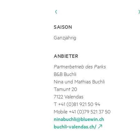
Naturpar
Regionaler Naturpark Schaffhausen
Parc Ela
Parc naturel régional Gruyère Pays-
PARC NATUREL RÉGIONAL DE LA VALLÉE 
08
AUGUST
d'Enhaut
Biosfera
Excursion - Alpage de Fenestral
SAISON
Immersion dans le monde fascinant de l'agricult
Ganzjährig
ANBIETER
Partnerbetrieb des Parks
B&B Buchli
Nina und Mathias Buchli
Tamunt 20
7122 Valendas
T +41 (0)81 921 50 94
Mobile +41 (0)79 521 37 50
ninabuchli@bluewin.ch
buchli-valendas.ch/