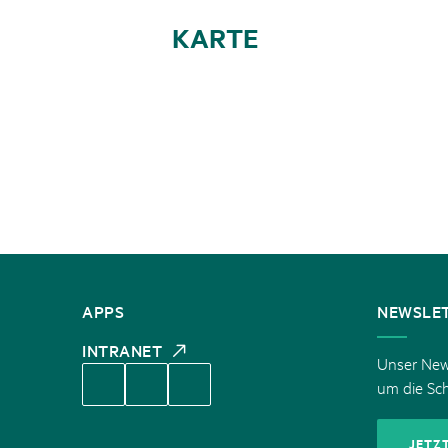
KARTE
KONTAKT
APPS
NEWSLE
INTRANET
Unser News
um die Sc
JETZ