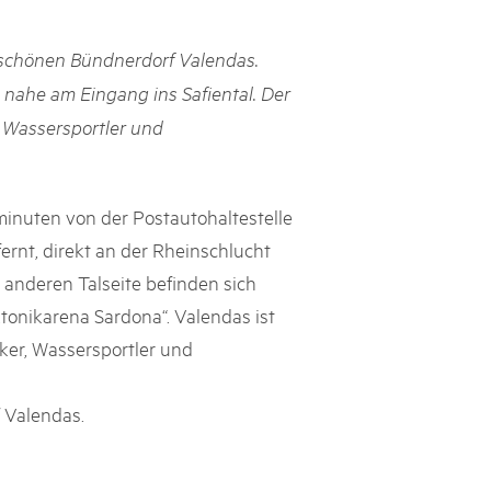
h Schweizer Pärke»
 schönen Bündnerdorf Valendas.
atur und Landschaft schützen, den ländlichen Raum beleben und
 nahe am Eingang ins Safiental. Der
ern: Diesen Auftrag setzen sie seit knapp 20 Jahren mit grossem
 Wassersportler und
olgreich um. Sie stossen aber auch an Grenzen und werden von
ht immer verstanden. Im kürzlich publizierten «Weissbuch
Expertinnen und Experten von aussen auf die Pärke und
ingungen.
inuten von der Postautohaltestelle
ernt, direkt an der Rheinschlucht
 anderen Talseite befinden sich
onikarena Sardona“. Valendas ist
ker, Wassersportler und
 Valendas.