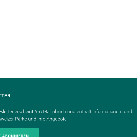
TTER
letter erscheint 4-6 Mal jährlich und enthält Informationen rund
hweizer Pärke und ihre Angebote.
T ABONNIEREN