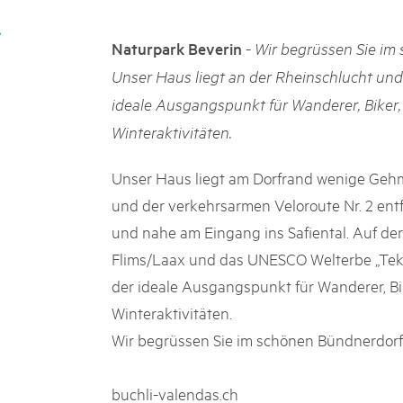
k Beverin
02. DEZ. 2025
DU TRIENT
Publikation «Weissbuc
-
Naturpark Beverin
Wir begrüssen Sie im
 Val Müstair
Die Schweizer Pärke sollen N
Unser Haus liegt an der Rheinschlucht und
ure locale !
die regionale Wirtschaft förd
ideale Ausgangspunkt für Wanderer, Biker,
Engagement und durchaus erf
Politik und Öffentlichkeit nic
Winteraktivitäten.
Schweizer Pärke» blicken 11 
beleuchten deren Rahmenbed
Unser Haus liegt am Dorfrand wenige Gehm
und der verkehrsarmen Veloroute Nr. 2 entf
und nahe am Eingang ins Safiental. Auf der
Flims/Laax und das UNESCO Welterbe „Tekt
der ideale Ausgangspunkt für Wanderer, Bi
Winteraktivitäten.
Wir begrüssen Sie im schönen Bündnerdorf
buchli-valendas.ch