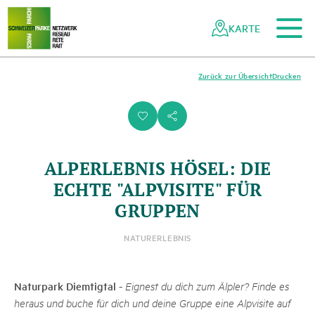
Zum Hauptinhalt
Zur mobilen Navigation
Zur Suche
Zum Fussbereich
Zur Sitemap
Navigieren
Schnellnavigation
in
KARTE
Netzwerk
Schweizer
Pärke
Zurück zur Übersicht
Drucken
i
s
ALPERLEBNIS HÖSEL: DIE
ECHTE "ALPVISITE" FÜR
GRUPPEN
NATURERLEBNIS
Naturpark Diemtigtal
-
Eignest du dich zum Älpler? Finde es
heraus und buche für dich und deine Gruppe eine Alpvisite auf