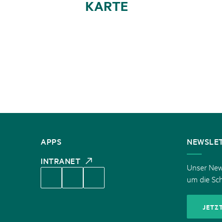
KARTE
KONTAKT
APPS
NEWSLE
INTRANET
Unser News
um die Sc
JETZ