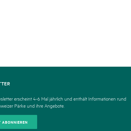
TTER
letter erscheint 4-6 Mal jährlich und enthält Informationen rund
hweizer Pärke und ihre Angebote.
T ABONNIEREN