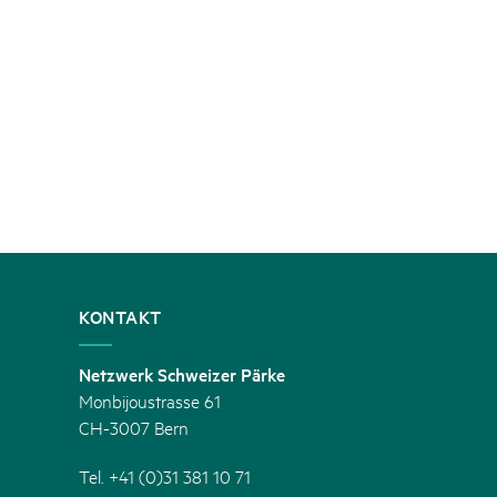
KONTAKT
Netzwerk Schweizer Pärke
Monbijoustrasse 61
CH-3007 Bern
Tel. +41 (0)31 381 10 71