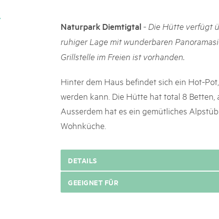
k Beverin
02. DEZ. 2025
K-Garten
Publikation «Weissbuc
-
Naturpark Diemtigtal
Die Hütte verfügt ü
 Val Müstair
Die Schweizer Pärke sollen N
ruhiger Lage mit wunderbaren Panoramasic
die regionale Wirtschaft förd
Grillstelle im Freien ist vorhanden.
Engagement und durchaus erf
Politik und Öffentlichkeit nic
Schweizer Pärke» blicken 11 
Hinter dem Haus befindet sich ein Hot-Pot,
beleuchten deren Rahmenbed
werden kann. Die Hütte hat total 8 Betten, a
Ausserdem hat es ein gemütliches Alpstübl
Wohnküche.
DETAILS
GEEIGNET FÜR