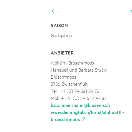
Naturpar
Regionaler Naturpark Schaffhausen
JURAPARK AARGAU
06
AUGUST
Parc Ela
Parc naturel régional Gruyère Pays-
Film Open Air & Kulinarik im MEC
d'Enhaut
Biosfera
Film Open Air & Kulinarik im MECK-Garten
SAISON
Ganzjährig
ANBIETER
Alphüttli Brüschtmoos
Hansueli und Barbara Stucki
Brüschtmoos
3756 Zwischenflüh
Tel. +41 (0) 79 581 24 72
Mobile +41 (0) 79 647 97 87
ba.zimmermann@bluewin.ch
www.diemtigtal.ch/hotel/alphuettli-
brueschtmoos