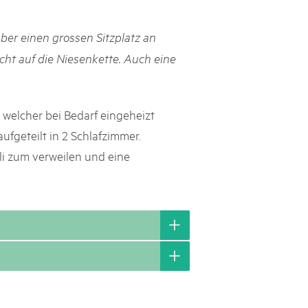
h Schweizer Pärke»
ber einen grossen Sitzplatz an
atur und Landschaft schützen, den ländlichen Raum beleben und
ht auf die Niesenkette. Auch eine
ern: Diesen Auftrag setzen sie seit knapp 20 Jahren mit grossem
olgreich um. Sie stossen aber auch an Grenzen und werden von
ht immer verstanden. Im kürzlich publizierten «Weissbuch
Expertinnen und Experten von aussen auf die Pärke und
 welcher bei Bedarf eingeheizt
ingungen.
ufgeteilt in 2 Schlafzimmer.
i zum verweilen und eine