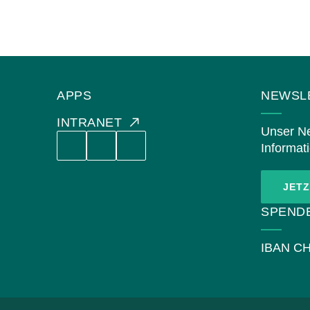
KONTAKT
APPS
NEWSL
INTRANET
Unser Ne
Informat
JETZ
SPEND
IBAN
CH