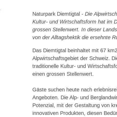
ark Beverin
02. DEZ. 2025
la
Publikation «Weissbu
Naturpark Diemtigtal
-
Die Alpwirtsch
a Val Müstair
LÉE DU TRIENT
Die Schweizer Pärke soll
Kultur- und Wirtschaftsform hat im Di
Raum beleben und die regi
grossen Stellenwert. In dieser Lands
griculture locale !
seit knapp 20 Jahren mit
von der Alltagshektik die ersehnte 
stossen aber auch an Gren
immer verstanden. Im kür
blicken 11 Expertinnen u
Das Diemtigtal beinhaltet mit 67 km
deren Rahmenbedingung
Alpwirtschaftsgebiet der Schweiz. Die
traditionelle Kultur- und Wirtschaftsf
einen grossen Stellenwert.
Gäste suchen heute nach erlebnisrei
Angeboten. Die Alp- und Berglandwir
Potenzial, mit der Gestaltung von k
innovativen Produkten, diesen Bedür