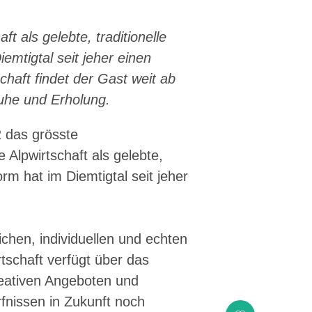
ch Schweizer Pärke»
aft als gelebte, traditionelle
en Natur und Landschaft schützen, den ländlichen
emtigtal seit jeher einen
onale Wirtschaft fördern: Diesen Auftrag setzen sie
chaft findet der Gast weit ab
 grossem Engagement und durchaus erfolgreich um. Sie
Ruhe und Erholung.
zen und werden von Politik und Öffentlichkeit nicht
zlich publizierten «Weissbuch Schweizer Pärke»
nd Experten von aussen auf die Pärke und beleuchten
2 das grösste
en.
 Alpwirtschaft als gelebte,
orm hat im Diemtigtal seit jeher
chen, individuellen und echten
tschaft verfügt über das
reativen Angeboten und
fnissen in Zukunft noch