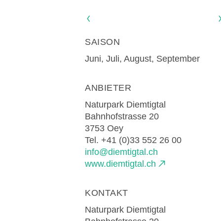
Naturp
Regionaler Naturpark
Naturschutz.
Schaffhausen
Parc E
INTERAKTIVE KARTE
Parc naturel régional Gruyère
Biosfer
PARC NATUREL RÉGIONAL DE LA VAL
08
Pays-d'Enhaut
Alle Angebote entdecken
SAISON
AUGUST
Excursion - Alpage de Fenestral
Immersion dans le monde fascinant de l'a
Juni, Juli, August, September
ANBIETER
Naturpark Diemtigtal
Bahnhofstrasse 20
3753 Oey
Tel. +41 (0)33 552 26 00
info@diemtigtal.ch
www.diemtigtal.ch
KONTAKT
Naturpark Diemtigtal