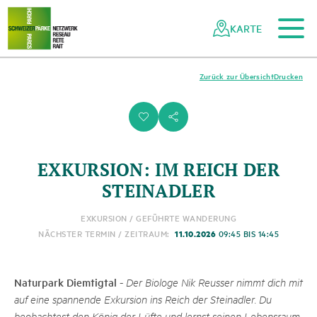
Zum Hauptinhalt
Zur mobilen Navigation
Zur Suche
Zum Fussbereich
Zur Sitemap
Navigieren
Schnellnavigation
in
KARTE
Netzwerk
Schweizer
Pärke
Zurück zur Übersicht
Drucken
i
s
EXKURSION: IM REICH DER
STEINADLER
EXKURSION / GEFÜHRTE WANDERUNG
11.10.2026
NÄCHSTER TERMIN / ZEITRAUM:
09:45 BIS 14:45
Naturpark Diemtigtal
-
Der Biologe Nik Reusser nimmt dich mit
auf eine spannende Exkursion ins Reich der Steinadler. Du
beobachtest den König der Lüfte und lernst seinen Lebensraum