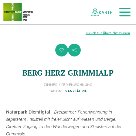
Zum Hauptinhalt
Zur mobilen Navigation
Zur Suche
Zum Fussbereich
Zur Sitemap
Navigieren
Schnellnavigation
in
KARTE
Netzwerk
Schweizer
Pärke
Zurück zur Übersicht
Drucken
i
s
BERG HERZ GRIMMIALP
ZIMMER / FERIENWOHNUNG
SAISON:
GANZJÄHRIG
Naturpark Diemtigtal
-
Dreizimmer-Ferienwohnung in
separatem Hausteil mit freier Sicht auf Wiesen und Berge.
Direkter Zugang zu den Wanderwegen und Skipisten auf der
Grimmialp.