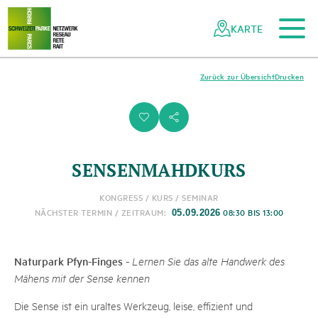
Zum Hauptinhalt
Zur mobilen Navigation
Zur Suche
Zum Fussbereich
Zur Sitemap
Navigieren
Schnellnavigation
in
KARTE
Netzwerk
Schweizer
Pärke
Zurück zur Übersicht
Drucken
i
s
SENSENMAHDKURS
KONGRESS / KURS / SEMINAR
NÄCHSTER TERMIN / ZEITRAUM:
08:30 BIS 13:00
05.09.2026
Naturpark Pfyn-Finges
-
Lernen Sie das alte Handwerk des
Mähens mit der Sense kennen
Die Sense ist ein uraltes Werkzeug, leise, effizient und