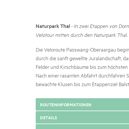
k Beverin
02. DEZ. 2025
DU TRIENT
Publikation «Weissbuc
 Val Müstair
Die Schweizer Pärke sollen N
-
Naturpark Thal
In zwei Etappen von Dorna
ure locale !
die regionale Wirtschaft förd
Velotour mitten durch den Naturpark Thal.
Engagement und durchaus erf
Politik und Öffentlichkeit nic
Schweizer Pärke» blicken 11 
Die Veloroute Passwang-Oberaargau beginn
beleuchten deren Rahmenbed
durch die sanft gewellte Juralandschaft, 
Felder und Kirschbäume bis zum höchsten
Nach einer rasanten Abfahrt durchfahren S
bewachte Klusen bis zum Etappenziel Balst
ROUTENINFORMATIONEN
DETAILS