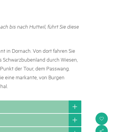
h Schweizer Pärke»
atur und Landschaft schützen, den ländlichen Raum beleben und
ch bis nach Huttwil, führt Sie diese
ern: Diesen Auftrag setzen sie seit knapp 20 Jahren mit grossem
olgreich um. Sie stossen aber auch an Grenzen und werden von
ht immer verstanden. Im kürzlich publizierten «Weissbuch
Expertinnen und Experten von aussen auf die Pärke und
t in Dornach. Von dort fahren Sie
ingungen.
das Schwarzbubenland durch Wiesen,
 Punkt der Tour, dem Passwang.
ie eine markante, von Burgen
hal.
i
s