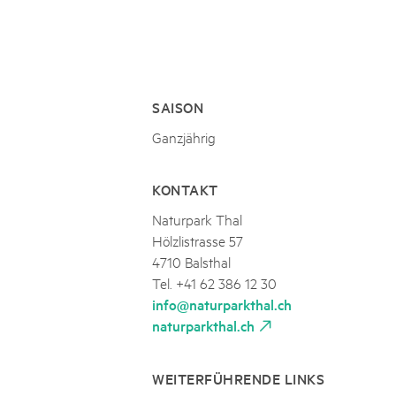
Naturpar
Regionaler Naturpark Schaffhausen
Parc Ela
Parc naturel régional Gruyère Pays-
PARC NATUREL RÉGIONAL DE LA VALLÉE 
08
AUGUST
d'Enhaut
Biosfera
Excursion - Alpage de Fenestral
Immersion dans le monde fascinant de l'agricult
SAISON
Ganzjährig
KONTAKT
Naturpark Thal
Hölzlistrasse 57
4710 Balsthal
Tel. +41 62 386 12 30
info@naturparkthal.ch
naturparkthal.ch
WEITERFÜHRENDE LINKS