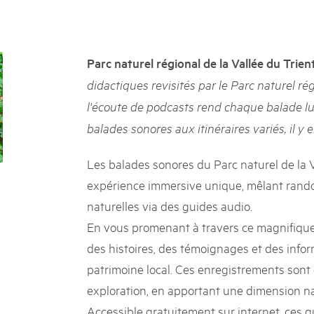
k Beverin
02. DEZ. 2025
026
Publikation «Weissbuc
 Val Müstair
fluh.
Die Schweizer Pärke sollen N
Parc naturel régional de la Vallée du Trien
die regionale Wirtschaft förd
didactiques revisités par le Parc naturel rég
Engagement und durchaus erf
Politik und Öffentlichkeit nic
l'écoute de podcasts rend chaque balade lu
Schweizer Pärke» blicken 11 
balades sonores aux itinéraires variés, il y 
beleuchten deren Rahmenbed
Les balades sonores du Parc naturel de la V
expérience immersive unique, mêlant rando
naturelles via des guides audio.
En vous promenant à travers ce magnifique
des histoires, des témoignages et des informa
patrimoine local. Ces enregistrements sont 
exploration, en apportant une dimension na
Accessible gratuitement sur internet, ces 