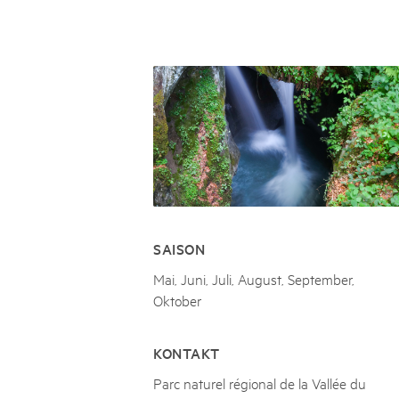
Naturpar
Regionaler Naturpark Schaffhausen
UNESCO BIOSPHÄRE ENTLEBUCH
07
AUGUST
Parc Ela
Parc naturel régional Gruyère Pays-
Exkursion Karst & Höhlen | 07.08.2
d'Enhaut
Biosfera
Karst- und Höhlenwanderung an der Schratten
SAISON
Mai, Juni, Juli, August, September,
Oktober
KONTAKT
Parc naturel régional de la Vallée du