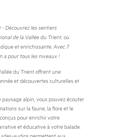
h Schweizer Pärke»
atur und Landschaft schützen, den ländlichen Raum beleben und
-
t
Découvrez les sentiers
ern: Diesen Auftrag setzen sie seit knapp 20 Jahren mit grossem
ional de la Vallée du Trient, où
olgreich um. Sie stossen aber auch an Grenzen und werden von
ht immer verstanden. Im kürzlich publizierten «Weissbuch
dique et enrichissante. Avec 7
Expertinnen und Experten von aussen auf die Pärke und
en a pour tous les niveaux !
ingungen.
allée du Trient offrent une
nnée et découvertes culturelles et
 paysage alpin, vous pouvez écouter
tions sur la faune, la flore et le
conçus pour enrichir votre
rrative et éducative à votre balade.
guides-audios permettent aux