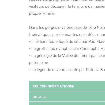
visiteurs de découvrir le territoire de manièr
propre rythme.
Dans les gorges mystérieuses de Tête Noire
thématiques passionnantes racontées dans
- L'histoire touristique du site par Paul Gay
- La grotte aux nymphes par Christophe Hug
- La géologie de la Vallée du Trient par Je
patrimoine
- La légende devenue conte par Patricia Br
ROUTENINFORMATIONEN
DETAILS