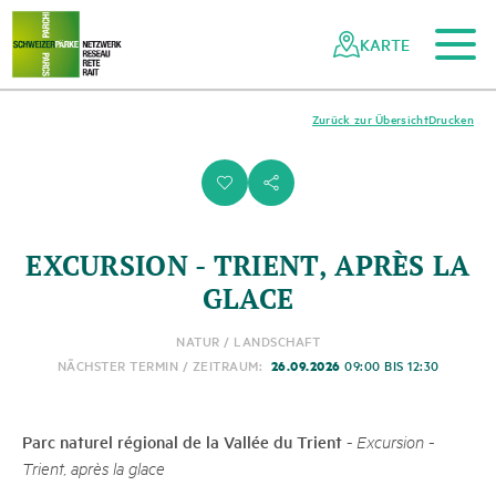
Zum Hauptinhalt
Zur mobilen Navigation
Zur Suche
Zum Fussbereich
Zur Sitemap
Navigieren
Schnellnavigation
in
KARTE
Netzwerk
Schweizer
Pärke
Zurück zur Übersicht
Drucken
i
s
EXCURSION - TRIENT, APRÈS LA
GLACE
NATUR / LANDSCHAFT
26.09.2026
NÄCHSTER TERMIN / ZEITRAUM:
09:00 BIS 12:30
Parc naturel régional de la Vallée du Trient
-
Excursion -
Trient, après la glace