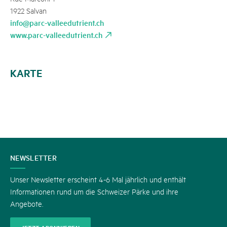
1922 Salvan
info@parc-valleedutrient.ch
www.parc-valleedutrient.ch
KARTE
KONTAKT
NEWSLETTER
Unser Newsletter erscheint 4-6 Mal jährlich und enthält
Informationen rund um die Schweizer Pärke und ihre
Angebote.