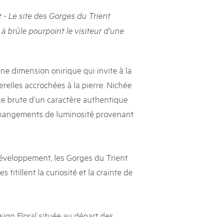
-
t
Le site des Gorges du Trient
h Schweizer Pärke»
 brûle pourpoint le visiteur d’une
atur und Landschaft schützen, den ländlichen Raum beleben und
ern: Diesen Auftrag setzen sie seit knapp 20 Jahren mit grossem
olgreich um. Sie stossen aber auch an Grenzen und werden von
ht immer verstanden. Im kürzlich publizierten «Weissbuch
une dimension onirique qui invite à la
Expertinnen und Experten von aussen auf die Pärke und
relles accrochées à la pierre. Nichée
ingungen.
nce brute d’un caractère authentique
changements de luminosité provenant
développement, les Gorges du Trient
 titillent la curiosité et la crainte de
sign Floral située au départ des