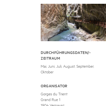
Naturpar
Regionaler Naturpark Schaffhausen
JURAPARK AARGAU
06
AUGUST
Parc Ela
Parc naturel régional Gruyère Pays-
Film Open Air & Kulinarik im MEC
d'Enhaut
Biosfera
Film Open Air & Kulinarik im MECK-Garten
DURCHFÜHRUNGSDATEN/-
ZEITRAUM
Mai, Juni, Juli, August, September,
Oktober
ORGANISATOR
Gorges du Trient
Grand Rue 1
1904 Vernayaz