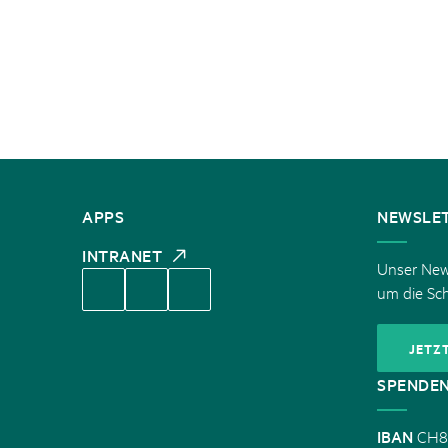
KONTAKT
APPS
NEWSLE
INTRANET
Unser News
um die Sc
JETZ
SPENDE
IBAN
CH8