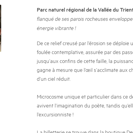
k Beverin
02. DEZ. 2025
Parc naturel régional de la Vallée du Trien
K-Garten
Publikation «Weissbuc
 Val Müstair
flanqué de ses parois rocheuses enveloppe à
Die Schweizer Pärke sollen N
énergie vibrante !
die regionale Wirtschaft förd
Engagement und durchaus erf
Politik und Öffentlichkeit nic
De ce relief creusé par l’érosion se déploie 
Schweizer Pärke» blicken 11 
foulée contemplative, assurée par des passe
beleuchten deren Rahmenbed
jusqu’aux confins de cette faille, la puissa
gagne à mesure que l’œil s’acclimate aux 
d’un ciel réduit.
Microcosme unique et particulier dans ce 
avivent l’imagination du poète, tandis qu’elles
l’excursionniste !
La billetterie se trouve dans la boutique De