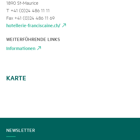
1890 St-Maurice
T +41 (0)24 486 11 11
Fax +41 (0)24 486 11 69
hotellerie-franciscaine.ch/
WEITERFÜHRENDE LINKS
Informationen
KARTE
KONTAKT
NEWSLETTER