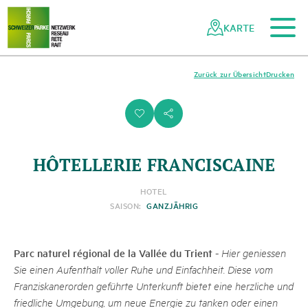
Zum Hauptinhalt
Zur mobilen Navigation
Zur Suche
Zum Fussbereich
Zur Sitemap
Navigieren
Schnellnavigation
in
KARTE
Netzwerk
Schweizer
Pärke
Zurück zur Übersicht
Drucken
i
s
HÔTELLERIE FRANCISCAINE
HOTEL
SAISON:
GANZJÄHRIG
Parc naturel régional de la Vallée du Trient
-
Hier geniessen
Sie einen Aufenthalt voller Ruhe und Einfachheit. Diese vom
Franziskanerorden geführte Unterkunft bietet eine herzliche und
friedliche Umgebung, um neue Energie zu tanken oder einen