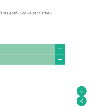
h Schweizer Pärke»
dem Label « Schweizer Pärke »:
atur und Landschaft schützen, den ländlichen Raum beleben und
ern: Diesen Auftrag setzen sie seit knapp 20 Jahren mit grossem
olgreich um. Sie stossen aber auch an Grenzen und werden von
ht immer verstanden. Im kürzlich publizierten «Weissbuch
Expertinnen und Experten von aussen auf die Pärke und
ingungen.
i
s