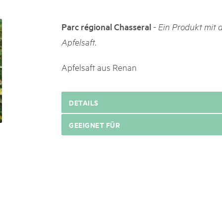
k Beverin
02. DEZ. 2025
K-Garten
Publikation «Weissbuc
-
Parc régional Chasseral
Ein Produkt mit 
 Val Müstair
Die Schweizer Pärke sollen N
Apfelsaft.
die regionale Wirtschaft förd
Engagement und durchaus erf
Apfelsaft aus Renan
Politik und Öffentlichkeit nic
Schweizer Pärke» blicken 11 
beleuchten deren Rahmenbed
DETAILS
GEEIGNET FÜR