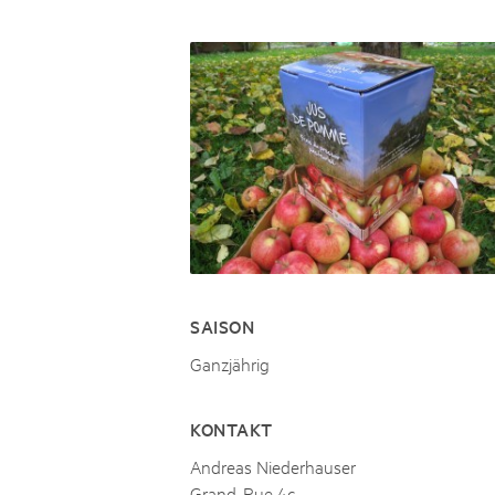
Naturpar
Regionaler Naturpark Schaffhausen
JURAPARK AARGAU
06
AUGUST
Parc Ela
Parc naturel régional Gruyère Pays-
Film Open Air & Kulinarik im MEC
d'Enhaut
Biosfera
Film Open Air & Kulinarik im MECK-Garten
SAISON
Ganzjährig
KONTAKT
Andreas Niederhauser
Grand-Rue 4c