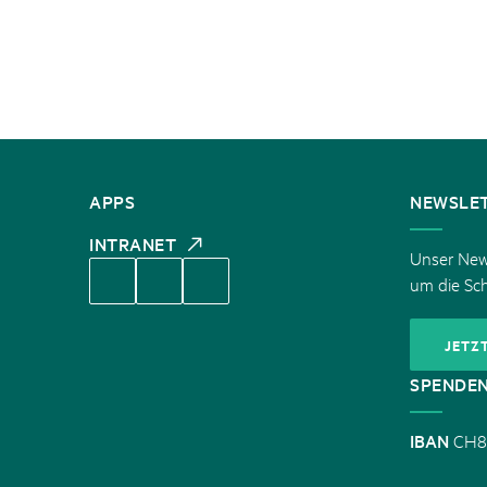
KONTAKT
APPS
NEWSLE
INTRANET
Unser News
um die Sc
JETZ
SPENDE
IBAN
CH8