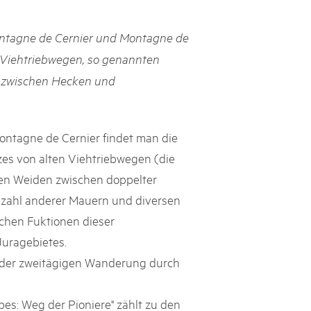
h Schweizer Pärke»
ontagne de Cernier und Montagne de
atur und Landschaft schützen, den ländlichen Raum beleben und
n Viehtriebwegen, so genannten
ern: Diesen Auftrag setzen sie seit knapp 20 Jahren mit grossem
e zwischen Hecken und
olgreich um. Sie stossen aber auch an Grenzen und werden von
ht immer verstanden. Im kürzlich publizierten «Weissbuch
Expertinnen und Experten von aussen auf die Pärke und
ingungen.
ntagne de Cernier findet man die
zes von alten Viehtriebwegen (die
en Weiden zwischen doppelter
zahl anderer Mauern und diversen
chen Fuktionen dieser
uragebietes.
 der zweitägigen Wanderung durch
es: Weg der Pioniere" zählt zu den