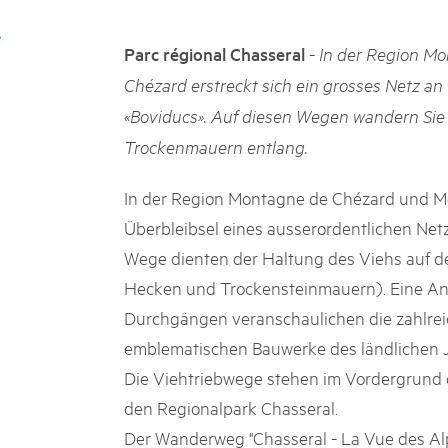
k Beverin
02. DEZ. 2025
026
Publikation «Weissbuc
-
Parc régional Chasseral
In der Region M
 Val Müstair
fluh.
Die Schweizer Pärke sollen N
Chézard erstreckt sich ein grosses Netz a
die regionale Wirtschaft förd
«Boviducs». Auf diesen Wegen wandern Si
Engagement und durchaus erf
Politik und Öffentlichkeit nic
Trockenmauern entlang.
Schweizer Pärke» blicken 11 
beleuchten deren Rahmenbed
In der Region Montagne de Chézard und Mo
Überbleibsel eines ausserordentlichen Net
Wege dienten der Haltung des Viehs auf d
Hecken und Trockensteinmauern). Eine An
Durchgängen veranschaulichen die zahlrei
emblematischen Bauwerke des ländlichen J
Die Viehtriebwege stehen im Vordergrund
den Regionalpark Chasseral.
Der Wanderweg "Chasseral - La Vue des Alp