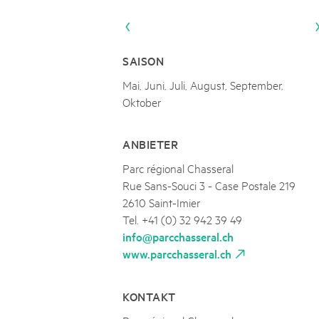
Naturpar
Regionaler Naturpark Schaffhausen
UNESCO BIOSPHÄRE ENTLEBUCH
07
AUGUST
Parc Ela
Parc naturel régional Gruyère Pays-
Exkursion Karst & Höhlen | 07.08.2
d'Enhaut
Biosfera
Karst- und Höhlenwanderung an der Schratten
SAISON
Mai, Juni, Juli, August, September,
Oktober
ANBIETER
Parc régional Chasseral
Rue Sans-Souci 3 - Case Postale 219
2610 Saint-Imier
Tel. +41 (0) 32 942 39 49
info@parcchasseral.ch
www.parcchasseral.ch
KONTAKT