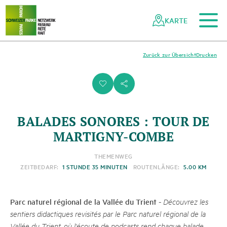
Zum Hauptinhalt
Zur mobilen Navigation
Zur Suche
Zum Fussbereich
Zur Sitemap
Navigieren
Schnellnavigation
in
KARTE
Netzwerk
Schweizer
Pärke
Zurück zur Übersicht
Drucken
i
s
BALADES SONORES : TOUR DE
MARTIGNY-COMBE
THEMENWEG
ZEITBEDARF:
1 STUNDE 35 MINUTEN
ROUTENLÄNGE:
5.00 KM
Parc naturel régional de la Vallée du Trient
-
Découvrez les
sentiers didactiques revisités par le Parc naturel régional de la
Vallée du Trient, où l'écoute de podcasts rend chaque balade