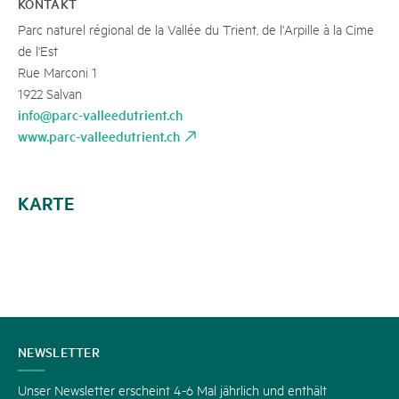
KONTAKT
Parc naturel régional de la Vallée du Trient, de l'Arpille à la Cime
de l'Est
Rue Marconi 1
1922 Salvan
info@parc-valleedutrient.ch
www.parc-valleedutrient.ch
KARTE
KONTAKT
NEWSLETTER
Unser Newsletter erscheint 4-6 Mal jährlich und enthält