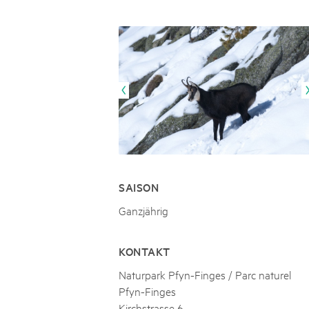
Naturpar
Regionaler Naturpark Schaffhausen
UNESCO BIOSPHÄRE ENTLEBUCH
07
AUGUST
Parc Ela
Parc naturel régional Gruyère Pays-
Exkursion Karst & Höhlen | 07.08.2
d'Enhaut
Biosfera
Karst- und Höhlenwanderung an der Schratten
SAISON
Ganzjährig
KONTAKT
Naturpark Pfyn-Finges / Parc naturel
Pfyn-Finges
Kirchstrasse 6