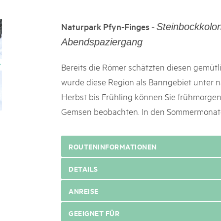
k Beverin
02. DEZ. 2025
026
Publikation «Weissbuc
-
Naturpark Pfyn-Finges
Steinbockkolo
 Val Müstair
fluh.
Die Schweizer Pärke sollen N
Abendspaziergang
die regionale Wirtschaft förd
Engagement und durchaus erf
Bereits die Römer schätzten diesen gemüt
Politik und Öffentlichkeit nic
wurde diese Region als Banngebiet unter na
Schweizer Pärke» blicken 11 
beleuchten deren Rahmenbed
Herbst bis Frühling können Sie frühmorge
Gemsen beobachten. In den Sommermonaten
ROUTENINFORMATIONEN
DETAILS
ANREISE
GEEIGNET FÜR