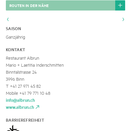
ROUTEN IN DER NÄHE
SAISON
Ganzjährig
KONTAKT
Restaurant Albrun
Mario + Laetitia Inderschmitten
Binntalstrasse 24
3996 Binn
T +41 27 971 45 82
Mobile +41 79 771 10 48
info@albrun.ch
www.albrun.ch
BARRIEREFREIHEIT