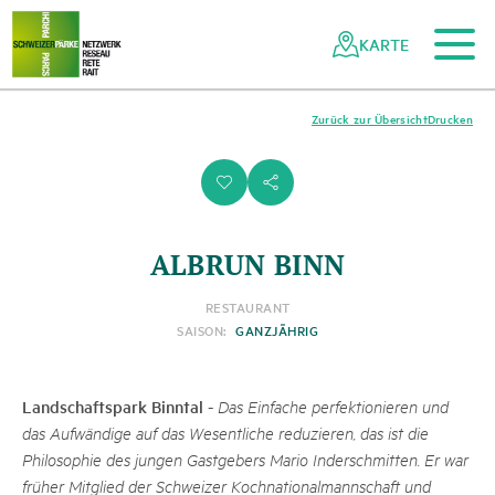
Zum Hauptinhalt
Zur mobilen Navigation
Zur Suche
Zum Fussbereich
Zur Sitemap
Navigieren
Schnellnavigation
in
KARTE
Netzwerk
Schweizer
Pärke
Zurück zur Übersicht
Drucken
i
s
ALBRUN BINN
RESTAURANT
SAISON:
GANZJÄHRIG
Landschaftspark Binntal
-
Das Einfache perfektionieren und
das Aufwändige auf das Wesentliche reduzieren, das ist die
Philosophie des jungen Gastgebers Mario Inderschmitten. Er war
früher Mitglied der Schweizer Kochnationalmannschaft und