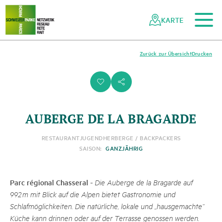
Zum Hauptinhalt
Zur mobilen Navigation
Zur Suche
Zum Fussbereich
Zur Sitemap
Navigieren
Schnellnavigation
in
KARTE
Netzwerk
Schweizer
Pärke
Zurück zur Übersicht
Drucken
i
s
AUBERGE DE LA BRAGARDE
RESTAURANT
JUGENDHERBERGE / BACKPACKERS
SAISON:
GANZJÄHRIG
Parc régional Chasseral
-
Die Auberge de la Bragarde auf
992 m mit Blick auf die Alpen bietet Gastronomie und
Schlafmöglichkeiten. Die natürliche, lokale und „hausgemachte“
Küche kann drinnen oder auf der Terrasse genossen werden.