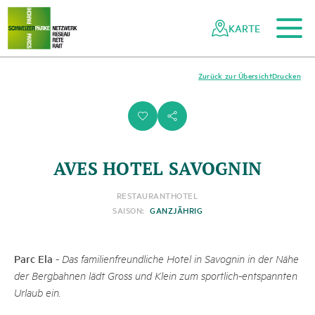
Zum Hauptinhalt
Zur mobilen Navigation
Zur Suche
Zum Fussbereich
Zur Sitemap
Navigieren
Schnellnavigation
in
KARTE
Netzwerk
Schweizer
Pärke
Zurück zur Übersicht
Drucken
i
s
AVES HOTEL SAVOGNIN
RESTAURANT
HOTEL
SAISON:
GANZJÄHRIG
Parc Ela
-
Das familienfreundliche Hotel in Savognin in der Nähe
der Bergbahnen lädt Gross und Klein zum sportlich-entspannten
Urlaub ein.