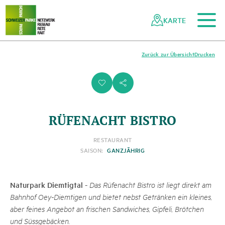
Zum Hauptinhalt
Zur mobilen Navigation
Zur Suche
Zum Fussbereich
Zur Sitemap
Navigieren
Schnellnavigation
in
KARTE
Netzwerk
Schweizer
Pärke
Zurück zur Übersicht
Drucken
i
s
RÜFENACHT BISTRO
RESTAURANT
SAISON:
GANZJÄHRIG
Naturpark Diemtigtal
-
Das Rüfenacht Bistro ist liegt direkt am
Bahnhof Oey-Diemtigen und bietet nebst Getränken ein kleines,
aber feines Angebot an frischen Sandwiches, Gipfeli, Brötchen
und Süssgebäcken.