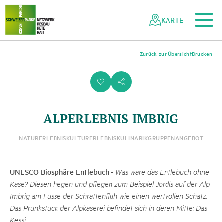
Zum Hauptinhalt
Zur mobilen Navigation
Zur Suche
Zum Fussbereich
Zur Sitemap
Navigieren
Schnellnavigation
in
KARTE
Netzwerk
Schweizer
Pärke
Zurück zur Übersicht
Drucken
i
s
ALPERLEBNIS IMBRIG
NATURERLEBNIS
KULTURERLEBNIS
KULINARIK
GRUPPENANGEBOT
UNESCO Biosphäre Entlebuch
-
Was wäre das Entlebuch ohne
Käse? Diesen hegen und pflegen zum Beispiel Jordis auf der Alp
Imbrig am Fusse der Schrattenfluh wie einen wertvollen Schatz.
Das Prunkstück der Alpkäserei befindet sich in deren Mitte: Das
Kessi.