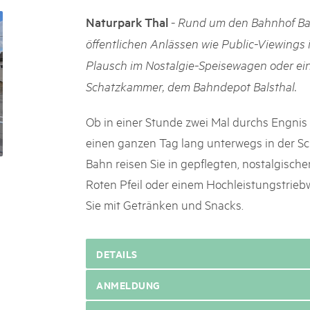
k Beverin
02. DEZ. 2025
-
Naturpark Thal
Rund um den Bahnhof Bals
026
Publikation «Weissbuc
 Val Müstair
öffentlichen Anlässen wie Public-Viewings
fluh.
Die Schweizer Pärke sollen N
Plausch im Nostalgie-Speisewagen oder ei
die regionale Wirtschaft förd
Engagement und durchaus erf
Schatzkammer, dem Bahndepot Balsthal.
Politik und Öffentlichkeit nic
Schweizer Pärke» blicken 11 
Ob in einer Stunde zwei Mal durchs Engnis 
beleuchten deren Rahmenbed
einen ganzen Tag lang unterwegs in der Sc
Bahn reisen Sie in gepflegten, nostalgisch
Roten Pfeil oder einem Hochleistungstrie
Sie mit Getränken und Snacks.
DETAILS
ANMELDUNG