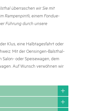
thal überraschen wir Sie mit
h Schweizer Pärke»
 im Rampenpintli, einem Fondue-
atur und Landschaft schützen, den ländlichen Raum beleben und
ner Führung durch unsere
ern: Diesen Auftrag setzen sie seit knapp 20 Jahren mit grossem
olgreich um. Sie stossen aber auch an Grenzen und werden von
ht immer verstanden. Im kürzlich publizierten «Weissbuch
Expertinnen und Experten von aussen auf die Pärke und
der Klus, eine Halbtagesfahrt oder
ingungen.
hweiz: Mit der Oensingen-Balsthal-
en Salon- oder Speisewagen, dem
bwagen. Auf Wunsch verwöhnen wir