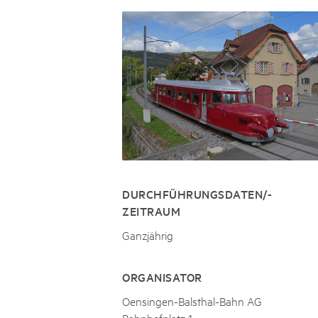
Naturpar
Regionaler Naturpark Schaffhausen
UNESCO BIOSPHÄRE ENTLEBUCH
07
AUGUST
Parc Ela
Parc naturel régional Gruyère Pays-
Exkursion Karst & Höhlen | 07.08.2
d'Enhaut
Biosfera
Karst- und Höhlenwanderung an der Schratten
DURCHFÜHRUNGSDATEN/-
ZEITRAUM
Ganzjährig
ORGANISATOR
Oensingen-Balsthal-Bahn AG
Bahnhofplatz 1