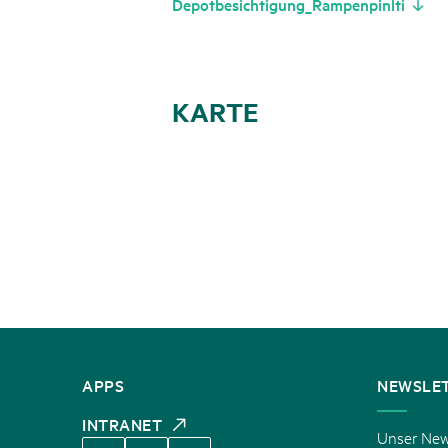
Depotbesichtigung_Rampenpinlti
KARTE
KONTAKT
APPS
NEWSLE
INTRANET
Unser News