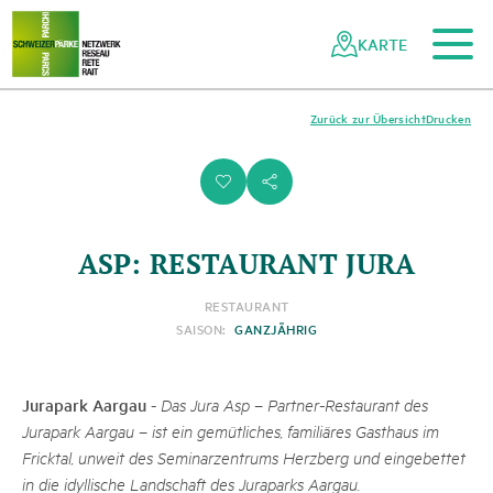
Zum Hauptinhalt
Zur mobilen Navigation
Zur Suche
Zum Fussbereich
Zur Sitemap
Navigieren
Schnellnavigation
in
KARTE
Netzwerk
Schweizer
Pärke
Zurück zur Übersicht
Drucken
i
s
ASP: RESTAURANT JURA
RESTAURANT
SAISON:
GANZJÄHRIG
Jurapark Aargau
-
Das Jura Asp – Partner-Restaurant des
Jurapark Aargau – ist ein gemütliches, familiäres Gasthaus im
Fricktal, unweit des Seminarzentrums Herzberg und eingebettet
in die idyllische Landschaft des Juraparks Aargau.