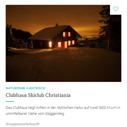
i
NATURPARK GANTRISCH
Clubhaus Skiclub Christiania
Das Clubhaus liegt mitten in der idyllischen Natur auf rund 1600 M.ü.M in
unmittelbarer Nähe vom Gäggersteg.
Gruppenunterkunft