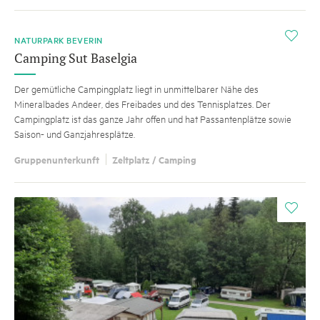
i
NATURPARK BEVERIN
Camping Sut Baselgia
Der gemütliche Campingplatz liegt in unmittelbarer Nähe des
Mineralbades Andeer, des Freibades und des Tennisplatzes. Der
Campingplatz ist das ganze Jahr offen und hat Passantenplätze sowie
Saison- und Ganzjahresplätze.
Gruppenunterkunft
Zeltplatz / Camping
i