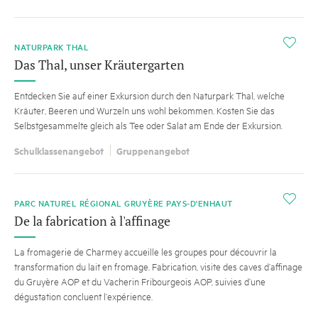
i
NATURPARK THAL
Das Thal, unser Kräutergarten
Entdecken Sie auf einer Exkursion durch den Naturpark Thal, welche
Kräuter, Beeren und Wurzeln uns wohl bekommen. Kosten Sie das
Selbstgesammelte gleich als Tee oder Salat am Ende der Exkursion.
Schulklassenangebot
Gruppenangebot
i
PARC NATUREL RÉGIONAL GRUYÈRE PAYS-D'ENHAUT
De la fabrication à l'affinage
La fromagerie de Charmey accueille les groupes pour découvrir la
transformation du lait en fromage. Fabrication, visite des caves d’affinage
du Gruyère AOP et du Vacherin Fribourgeois AOP, suivies d’une
dégustation concluent l’expérience.