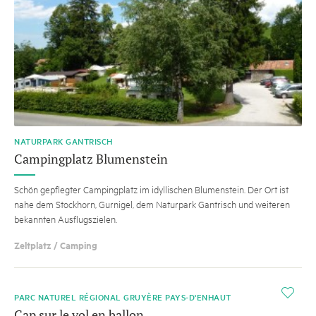
NATURPARK GANTRISCH
Campingplatz Blumenstein
Schön gepflegter Campingplatz im idyllischen Blumenstein. Der Ort ist
nahe dem Stockhorn, Gurnigel, dem Naturpark Gantrisch und weiteren
bekannten Ausflugszielen.
Zeltplatz / Camping
i
PARC NATUREL RÉGIONAL GRUYÈRE PAYS-D'ENHAUT
Cap sur le vol en ballon