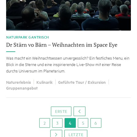
NATURPARK GANTRISCH
Dr Stärn vo Bärn – Weihnachten im Space Eye
Was macht ein Weihnachtsessen unvergesslich? Ein festliches Menu, ein
Blick in die Sterne und eine inspirierende Live-Show mit einer Reise
durchs Universum im Planetarium.
Naturerlebnis
Kulinarik
Geführte Tour / Exkursion
Gruppenangebot
ERSTE
o
2
3
4
5
6
LETZTE
p