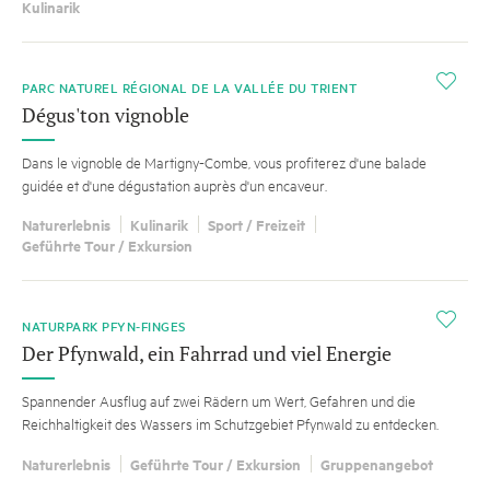
Kulinarik
i
PARC NATUREL RÉGIONAL DE LA VALLÉE DU TRIENT
Dégus'ton vignoble
Dans le vignoble de Martigny-Combe, vous profiterez d'une balade
guidée et d'une dégustation auprès d'un encaveur.
Naturerlebnis
Kulinarik
Sport / Freizeit
Geführte Tour / Exkursion
i
NATURPARK PFYN-FINGES
Der Pfynwald, ein Fahrrad und viel Energie
Spannender Ausflug auf zwei Rädern um Wert, Gefahren und die
Reichhaltigkeit des Wassers im Schutzgebiet Pfynwald zu entdecken.
Naturerlebnis
Geführte Tour / Exkursion
Gruppenangebot