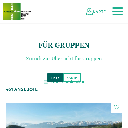
Zum Hauptinhalt
Zur mobilen Navigation
Zur Suche
Zum Fussbereich
Zur Sitemap
Navigieren
Schnellnavigation
in
KARTE
Netzwerk
Schweizer
Pärke
FÜR GRUPPEN
Zurück zur Übersicht für Gruppen
LISTE
KARTE
Filter einblenden
a
461 ANGEBOTE
i