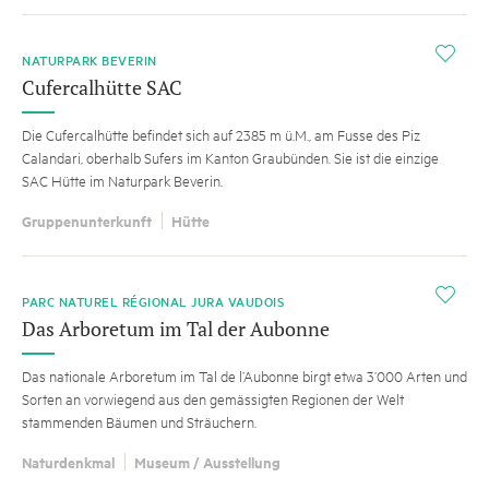
i
NATURPARK BEVERIN
Cufercalhütte SAC
Die Cufercalhütte befindet sich auf 2385 m ü.M., am Fusse des Piz
Calandari, oberhalb Sufers im Kanton Graubünden. Sie ist die einzige
SAC Hütte im Naturpark Beverin.
Gruppenunterkunft
Hütte
TIPP
i
PARC NATUREL RÉGIONAL JURA VAUDOIS
Das Arboretum im Tal der Aubonne
Das nationale Arboretum im Tal de l’Aubonne birgt etwa 3’000 Arten und
Sorten an vorwiegend aus den gemässigten Regionen der Welt
stammenden Bäumen und Sträuchern.
Naturdenkmal
Museum / Ausstellung