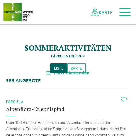
Zum Hauptinhalt
Zur mobilen Navigation
Zur Suche
Zum Fussbereich
Zur Sitemap
Navigieren
Schnellnavigation
in
KARTE
Netzwerk
Schweizer
Pärke
SOMMERAKTIVITÄTEN
PÄRKE ENTDECKEN
LISTE
KARTE
Filter einblenden
a
985 ANGEBOTE
i
PARC ELA
Alpenflora-Erlebnispfad
Über 100 Blumen, Heilpflanzen und Alpenkräuter sind auf dem
Alpenflora-Erlebnispfad im Skigebiet von Savognin mit Namen und Bild
gekennzeichnet. Mit dem Skilift und der Gondelbahn kommen Sie zum