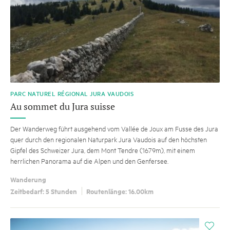
PARC NATUREL RÉGIONAL JURA VAUDOIS
Au sommet du Jura suisse
Der Wanderweg führt ausgehend vom Vallée de Joux am Fusse des Jura
quer durch den regionalen Naturpark Jura Vaudois auf den höchsten
Gipfel des Schweizer Jura, dem Mont Tendre (1679m), mit einem
herrlichen Panorama auf die Alpen und den Genfersee.
Wanderung
Zeitbedarf: 5 Stunden
Routenlänge: 16.00km
i