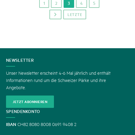
1
2
3
4
5
LETZTE
p
KONTAKT
NEWSLETTER
Unser Newsletter erscheint 4-6 Mal jährlich und enthält
Informationen rund um die Schweizer Pärke und ihre
Angebote.
JETZT ABONNIEREN
SPENDENKONTO
IBAN
CH82 8080 8008 0691 9408 2