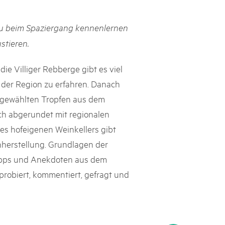
h Schweizer Pärke»
 beim Spaziergang kennenlernen
atur und Landschaft schützen, den ländlichen Raum beleben und
stieren.
ern: Diesen Auftrag setzen sie seit knapp 20 Jahren mit grossem
olgreich um. Sie stossen aber auch an Grenzen und werden von
e Villiger Rebberge gibt es viel
ht immer verstanden. Im kürzlich publizierten «Weissbuch
Expertinnen und Experten von aussen auf die Pärke und
der Region zu erfahren. Danach
ingungen.
sgewählten Tropfen aus dem
sch abgerundet mit regionalen
es hofeigenen Weinkellers gibt
inherstellung. Grundlagen der
Tipps und Anekdoten aus dem
 probiert, kommentiert, gefragt und