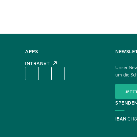
KONTAKT
APPS
NEWSLE
INTRANET
Unser News
um die Sc
JETZ
SPENDE
IBAN
CH8