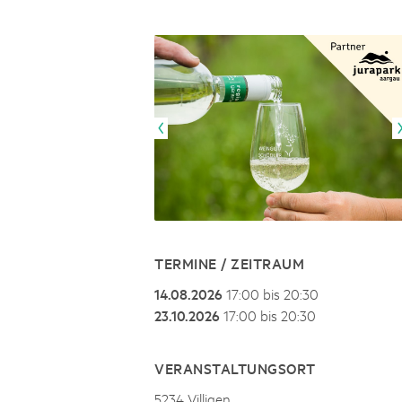
Naturpar
Regionaler Naturpark Schaffhausen
JURAPARK AARGAU
06
AUGUST
Parc Ela
Parc naturel régional Gruyère Pays-
Film Open Air & Kulinarik im MEC
d'Enhaut
Biosfera
Film Open Air & Kulinarik im MECK-Garten
TERMINE / ZEITRAUM
14.08.2026
17:00 bis 20:30
23.10.2026
17:00 bis 20:30
VERANSTALTUNGSORT
5234 Villigen