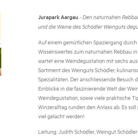
k Beverin
02. DEZ. 2025
K-Garten
Publikation «Weissbuc
-
Jurapark Aargau
Den naturnahen Rebbau
 Val Müstair
Die Schweizer Pärke sollen N
und die Weine des Schödler Weinguts degu
die regionale Wirtschaft förd
Engagement und durchaus erf
Auf einem gemütlichen Spaziergang durch di
Politik und Öffentlichkeit nic
Schweizer Pärke» blicken 11 
Wissenswertes zum naturnahen Rebbau in 
beleuchten deren Rahmenbed
wartet eine Weindegustation mit sechs au
Sortiment des Weinguts Schödler, kulinari
Spezialitäten. Der anschliessende Besuch d
Einblicke in die faszinierende Welt der We
Weindegustation, sowie viele praktische 
Winzeralltag runden den Anlass ab. Es soll
viel gelacht werden!
Leitung: Judith Schödler, Weingut Schödler