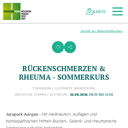
Zum Hauptinhalt
Zur mobilen Navigation
Zur Suche
Zum Fussbereich
Zur Sitemap
Navigieren
Schnellnavigation
in
KARTE
Netzwerk
Schweizer
Pärke
Zurück zur Übersicht
Drucken
i
s
RÜCKENSCHMERZEN &
RHEUMA - SOMMERKURS
EXKURSION / GEFÜHRTE WANDERUNG
22.08.2026
NÄCHSTER TERMIN / ZEITRAUM:
08:30 BIS 12:00
Jurapark Aargau
-
Mit Heilkräutern, Auflagen und
homöopathischen Mitteln Rücken-, Gelenk- und rheumatische
Schmerzen natürlich behandeln.