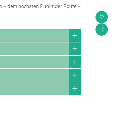
n – dem höchsten Punkt der Route –
i
s