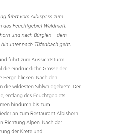
h Schweizer Pärke»
ng führt vom Albispass zum
atur und Landschaft schützen, den ländlichen Raum beleben und
h das Feuchtgebiet Waldmatt.
ern: Diesen Auftrag setzen sie seit knapp 20 Jahren mit grossem
ishorn und nach Bürglen – dem
olgreich um. Sie stossen aber auch an Grenzen und werden von
ht immer verstanden. Im kürzlich publizierten «Weissbuch
 hinunter nach Tüfenbach geht.
Expertinnen und Experten von aussen auf die Pärke und
ingungen.
und führt zum Aussichtsturm
 die eindrückliche Grösse der
e Berge blicken. Nach den.
n die wildesten Sihlwaldgebiete. Der
e, entlang des Feuchtgebiets
mmen hindurch bis zum
wieder an zum Restaurant Albishorn
n Richtung Alpen. Nach der
rung der Krete und