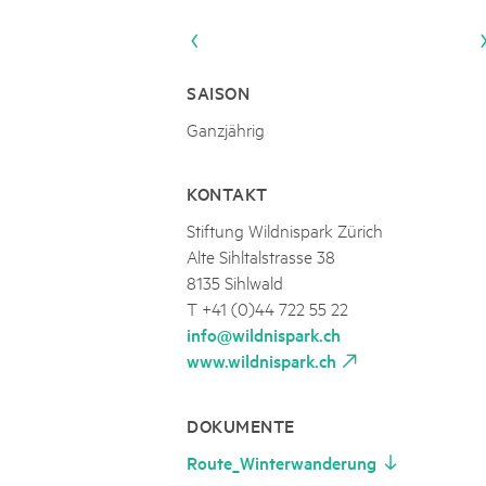
Naturpar
Regionaler Naturpark Schaffhausen
JURAPARK AARGAU
06
AUGUST
Parc Ela
Parc naturel régional Gruyère Pays-
Film Open Air & Kulinarik im MEC
d'Enhaut
Biosfera
Film Open Air & Kulinarik im MECK-Garten
SAISON
Ganzjährig
KONTAKT
Stiftung Wildnispark Zürich
Alte Sihltalstrasse 38
8135 Sihlwald
T +41 (0)44 722 55 22
info@wildnispark.ch
www.wildnispark.ch
DOKUMENTE
Route_Winterwanderung