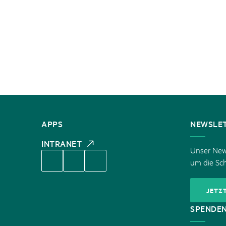
KONTAKT
APPS
NEWSLE
INTRANET
Unser News
um die Sc
JETZ
SPENDE