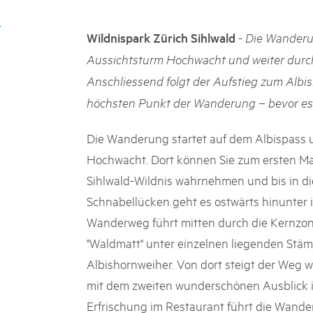
k Beverin
02. DEZ. 2025
K-Garten
Publikation «Weissbuc
-
Wildnispark Zürich Sihlwald
Die Wanderu
 Val Müstair
Die Schweizer Pärke sollen N
Aussichtsturm Hochwacht und weiter durc
die regionale Wirtschaft förd
Anschliessend folgt der Aufstieg zum Alb
Engagement und durchaus erf
Politik und Öffentlichkeit nic
höchsten Punkt der Wanderung – bevor es
Schweizer Pärke» blicken 11 
beleuchten deren Rahmenbed
Die Wanderung startet auf dem Albispass 
Hochwacht. Dort können Sie zum ersten Mal
Sihlwald-Wildnis wahrnehmen und bis in di
Schnabellücken geht es ostwärts hinunter i
Wanderweg führt mitten durch die Kernzon
"Waldmatt" unter einzelnen liegenden Stä
Albishornweiher. Von dort steigt der Weg 
mit dem zweiten wunderschönen Ausblick i
Erfrischung im Restaurant führt die Wande