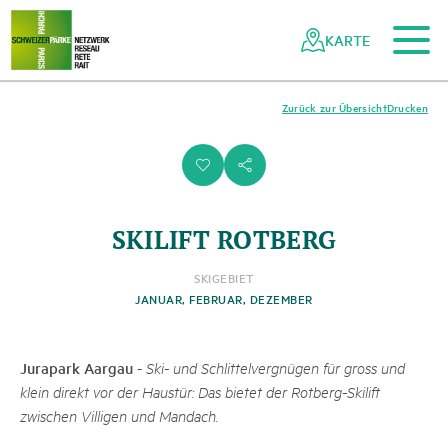
Zum Hauptinhalt
Zur mobilen Navigation
Zur Suche
Zum Fussbereich
Zur Sitemap
Navigieren
Schnellnavigation
in
KARTE
Netzwerk
Schweizer
Pärke
Zurück zur Übersicht
Drucken
i
s
SKILIFT ROTBERG
SKIGEBIET
JANUAR, FEBRUAR, DEZEMBER
Jurapark Aargau
-
Ski- und Schlittelvergnügen für gross und
klein direkt vor der Haustür: Das bietet der Rotberg-Skilift
zwischen Villigen und Mandach.