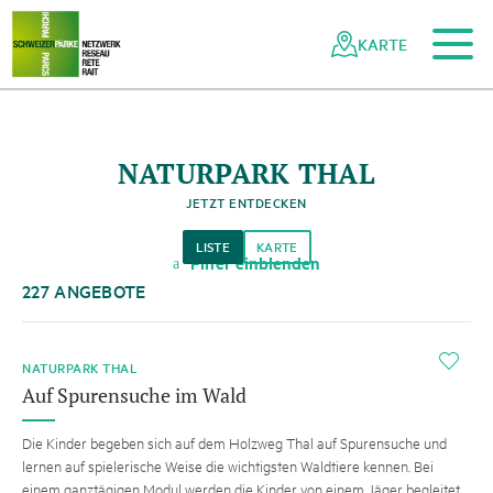
Zum Hauptinhalt
Zur mobilen Navigation
Zur Suche
Zum Fussbereich
Zur Sitemap
Navigieren
Schnellnavigation
in
KARTE
Netzwerk
Schweizer
Pärke
NATURPARK THAL
JETZT ENTDECKEN
LISTE
KARTE
Filter einblenden
a
227 ANGEBOTE
i
NATURPARK THAL
Auf Spurensuche im Wald
Die Kinder begeben sich auf dem Holzweg Thal auf Spurensuche und
lernen auf spielerische Weise die wichtigsten Waldtiere kennen. Bei
einem ganztägigen Modul werden die Kinder von einem Jäger begleitet.