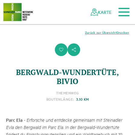
Zum Hauptinhalt
Zur mobilen Navigation
Zur Suche
Zum Fussbereich
Zur Sitemap
Navigieren
Schnellnavigation
in
KARTE
Netzwerk
Schweizer
Pärke
Zurück zur Übersicht
Drucken
i
s
BERGWALD-WUNDERTÜTE,
BIVIO
THEMENWEG
ROUTENLÄNGE:
3.10 KM
Parc Ela
-
Erforsche und entdecke gemeinsam mit Steinadler
Evla den Bergwald im Parc Ela. In der Bergwald-Wundertüte
findest du Forschungsutensilien und ein Waldtagebuch mit 19