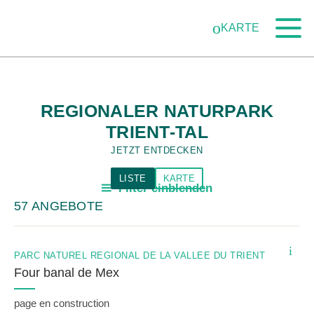
Navigieren
Schnellnavigation
Zum Hauptinhalt
Zur mobilen Navigation
Zur Suche
Zum Fussbereich
Zur Sitemap
in
KARTE
Netzwerk
Schweizer
Pärke
REGIONALER NATURPARK
TRIENT-TAL
JETZT ENTDECKEN
LISTE
KARTE
Filter einblenden
a
57 ANGEBOTE
i
PARC NATUREL RÉGIONAL DE LA VALLÉE DU TRIENT
Four banal de Mex
page en construction