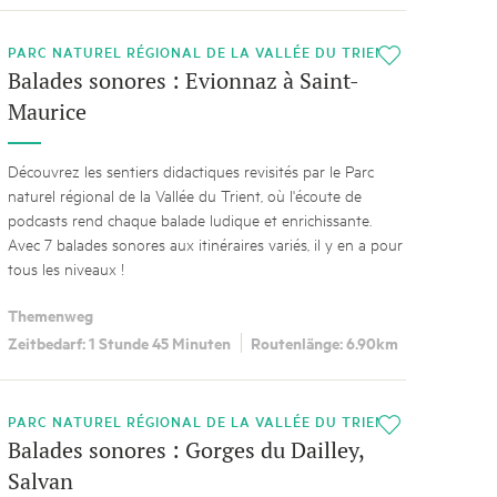
PARC NATUREL RÉGIONAL DE LA VALLÉE DU TRIENT
i
Balades sonores : Evionnaz à Saint-
Maurice
Découvrez les sentiers didactiques revisités par le Parc
naturel régional de la Vallée du Trient, où l'écoute de
podcasts rend chaque balade ludique et enrichissante.
Avec 7 balades sonores aux itinéraires variés, il y en a pour
tous les niveaux !
Themenweg
Zeitbedarf: 1 Stunde 45 Minuten
Routenlänge: 6.90km
PARC NATUREL RÉGIONAL DE LA VALLÉE DU TRIENT
i
Balades sonores : Gorges du Dailley,
Salvan