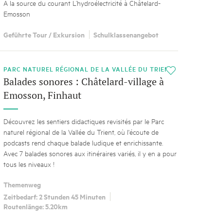
A la source du courant L’hydroélectricité à Châtelard-
Emosson
Geführte Tour / Exkursion
Schulklassenangebot
PARC NATUREL RÉGIONAL DE LA VALLÉE DU TRIENT
i
Balades sonores : Châtelard-village à
Emosson, Finhaut
Découvrez les sentiers didactiques revisités par le Parc
naturel régional de la Vallée du Trient, où l'écoute de
podcasts rend chaque balade ludique et enrichissante.
Avec 7 balades sonores aux itinéraires variés, il y en a pour
tous les niveaux !
Themenweg
Zeitbedarf: 2 Stunden 45 Minuten
Routenlänge: 5.20km