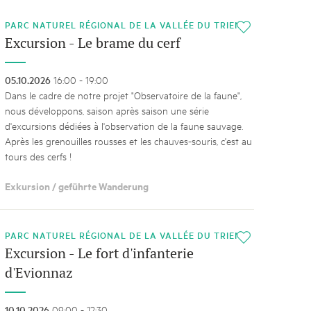
PARC NATUREL RÉGIONAL DE LA VALLÉE DU TRIENT
i
Excursion - Le brame du cerf
05.10.2026
16:00 - 19:00
Dans le cadre de notre projet "Observatoire de la faune",
nous développons, saison après saison une série
d'excursions dédiées à l'observation de la faune sauvage.
Après les grenouilles rousses et les chauves-souris, c'est au
tours des cerfs !
Exkursion / geführte Wanderung
PARC NATUREL RÉGIONAL DE LA VALLÉE DU TRIENT
i
Excursion - Le fort d'infanterie
d'Evionnaz
10.10.2026
09:00 - 12:30