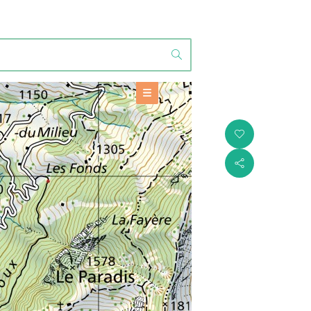
ANGEBOTE
Sehenswürdigkeit
+
i
BASIS-INFORMATIONEN
WERKZEUGE
s