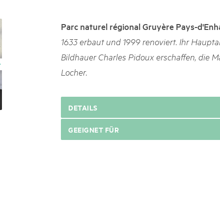
k Beverin
02. DEZ. 2025
DU TRIENT
Publikation «Weissbuc
Parc naturel régional Gruyère Pays-d'Enh
 Val Müstair
Die Schweizer Pärke sollen N
1633 erbaut und 1999 renoviert. Ihr Haupta
ure locale !
die regionale Wirtschaft förd
Bildhauer Charles Pidoux erschaffen, die 
Engagement und durchaus erf
Politik und Öffentlichkeit nic
Locher.
Schweizer Pärke» blicken 11 
beleuchten deren Rahmenbed
DETAILS
GEEIGNET FÜR