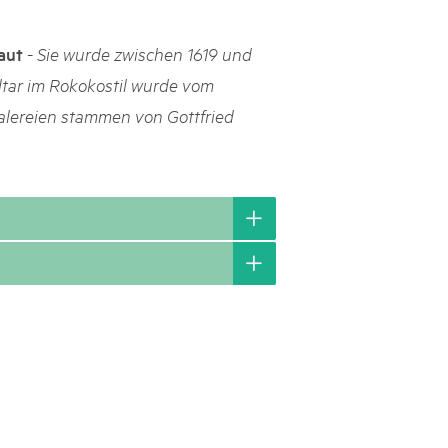
h Schweizer Pärke»
-
aut
Sie wurde zwischen 1619 und
atur und Landschaft schützen, den ländlichen Raum beleben und
ltar im Rokokostil wurde vom
ern: Diesen Auftrag setzen sie seit knapp 20 Jahren mit grossem
Malereien stammen von Gottfried
olgreich um. Sie stossen aber auch an Grenzen und werden von
ht immer verstanden. Im kürzlich publizierten «Weissbuch
Expertinnen und Experten von aussen auf die Pärke und
ingungen.