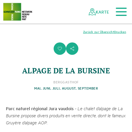
Zum Hauptinhalt
Zur mobilen Navigation
Zur Suche
Zum Fussbereich
Zur Sitemap
Navigieren
Schnellnavigation
in
KARTE
Netzwerk
Schweizer
Pärke
Zurück zur Übersicht
Drucken
i
s
ALPAGE DE LA BURSINE
BERGGASTHOF
MAI, JUNI, JULI, AUGUST, SEPTEMBER
Parc naturel régional Jura vaudois
-
Le chalet d’alpage de La
Bursine propose divers produits en vente directe, dont le fameux
Gruyère d’alpage AOP.